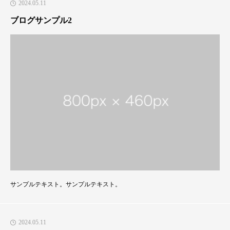
2024.05.11
ブログサンプル2
サンプルテキスト。サンプルテキスト。
2024.05.11