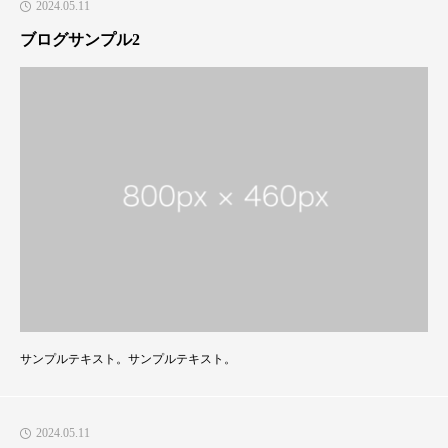
2024.05.11
ブログサンプル2
サンプルテキスト。サンプルテキスト。
2024.05.11