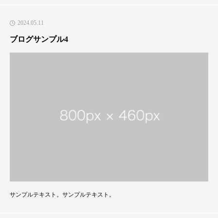
2024.05.11
ブログサンプル4
サンプルテキスト。サンプルテキスト。